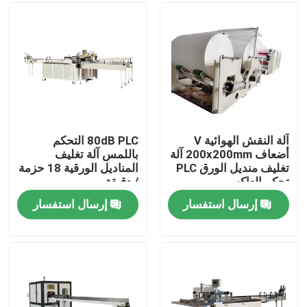
معلومات عنا
جولة في المعمل
مراقبة الجودة
آلة النقش الهوائية V
80dB PLC التحكم
أضعاف 200x200mm آلة
باللمس آلة تغليف
تغليف منديل الورق PLC
المناديل الورقية 18 حزمة
اتصل بنا
تحكم العاكس
/ دقيقة
إرسال استفسار
إرسال استفسار
أخبار
آلة تصنيع المناديل الورقية
آلة مناديل الوجه