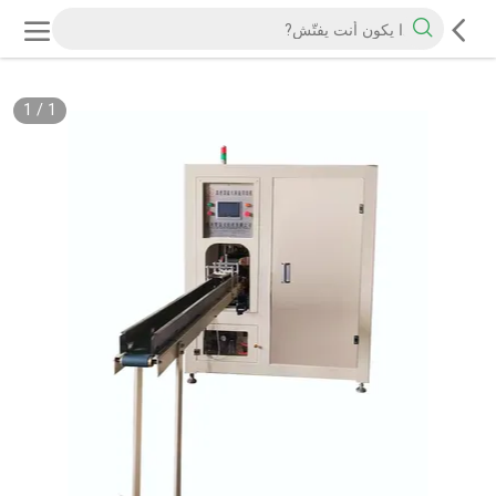
1
/
1