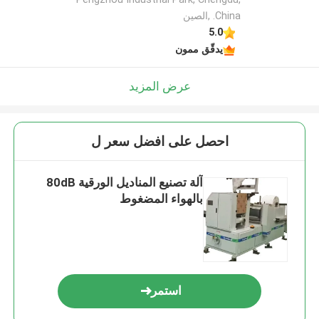
China. ,الصين
5.0
يدقّق ممون
عرض المزيد
احصل على افضل سعر ل
آلة تصنيع المناديل الورقية 80dB
بالهواء المضغوط
استمر