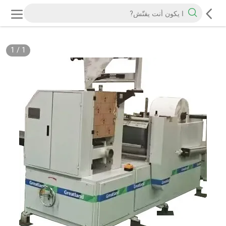
1
/
1