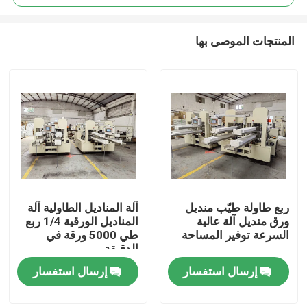
المنتجات الموصى بها
ربع طاولة طيّب منديل
آلة المناديل الطاولية آلة
مسكن
ورق منديل آلة عالية
المناديل الورقية 1/4 ربع
السرعة توفير المساحة
طي 5000 ورقة في
الدقيقة
منتجات
إرسال استفسار
إرسال استفسار
عرض الواقع الافتراضي