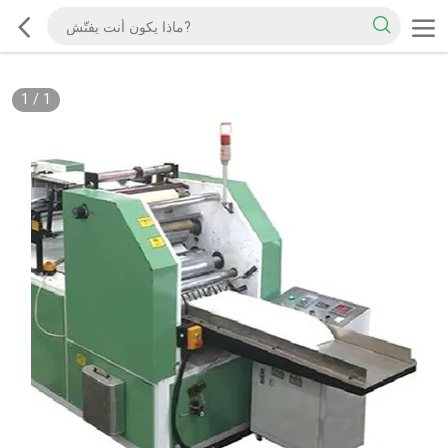
1
/
1