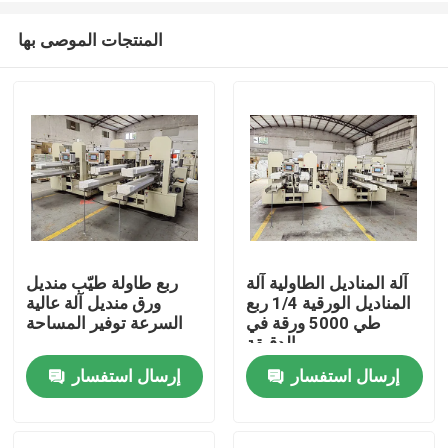
المنتجات الموصى بها
آلة المناديل الطاولية آلة
ربع طاولة طيّب منديل
المناديل الورقية 1/4 ربع
ورق منديل آلة عالية
منزل
طي 5000 ورقة في
السرعة توفير المساحة
الدقيقة
إرسال استفسار
إرسال استفسار
حول بنا
إتصال