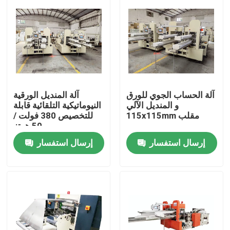
المنتجات
عرض الواقع الافتراضي
آلة تصنيع المناديل الورقية
آلة الحساب الجوي للورق
آلة المنديل الورقية
و المنديل الآلي
النيوماتيكية التلقائية قابلة
115x115mm مقلب
للتخصيص 380 فولت /
50 هرتز
آلة مناديل الوجه
إرسال استفسار
إرسال استفسار
آلة المناديل الورقية
آلة صنع فوط اليد
آلة قطع المناديل الورقية