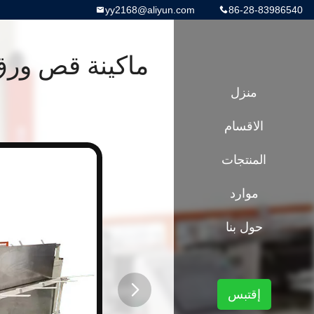
yy2168@aliyun.com
86-28-83986540
منزل
الاقسام
المنتجات
موارد
حول بنا
إقتبس