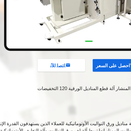
احصل على السعر
ﺎﺘﺼﻟ ﺍﻶﻧ
ر آلة قطع المناديل الورقية 120 التخفيضات
 مناديل ورق التواليت الأوتوماتيكية للعملاء الذين يستهدفون القدرة الإنت
ليت الممتاز.إنها تربط آلة لف ورق التواليت وآلة التغليف الأوتوماتيكية