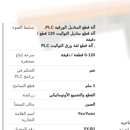
button
آلة قطع المناديل الورقية PLC
,
تسليط الضوء
آلة قطع مناديل التواليت 120 قطع /
دقيقة
,
آلة قطع لفة ورق التواليت PLC
0-120 قطعة / دقيقة
سرعة إنتاج
مستقرة
نعم
التحكم في
برنامج PLC
1 ملم
قطع التسامح
القطع والتجميع الأوتوماتيكي
زركشة
الصين
مكان المنشأ
YouYuan
اسم العلامة
التجارية
اجية
YY-B1
رقم الموديل
 لصنع