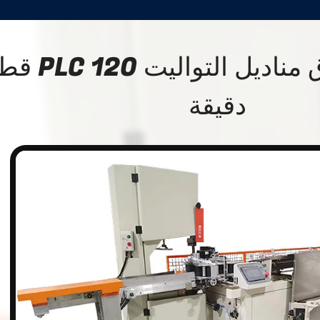
ماكينة قص ورق مناديل ا
دقيقة