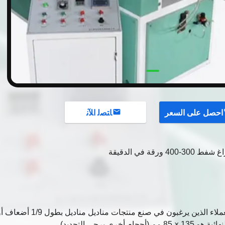
احصل على السعر
ﺎﺘﺼﻟ ﺍﻶﻧ
رقة في الدقيقة
تم تطويره للعملاء الذين يرغبون في صنع منتجات مناديل مناديل بطول 1/9 أض
رى يرجى التحديد).