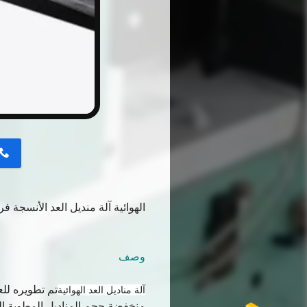
button
الهوائية آلة منديل العد الأنسجة فراغ شفط 300-400 و
وصف
آلة مناديل العد الهوائية
منخفضة.حجم المناديل المطوية النهائية هو 135 × 85 مم (أحجام أخ