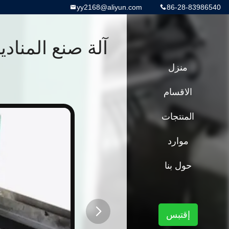
yy2168@aliyun.com
86-28-83986540
منزل
الاقسام
المنتجات
موارد
حول بنا
إقتبس