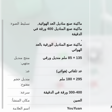
button
ماكينة صنع مناديل العد الهوائية
,
تسليط الضوء
ماكينة صنع المناديل 400 ورقة في
الدقيقة
,
ماكينة صنع المناديل الورقية بالعد
الهوائي
135 × 85 ملم منديل ورقي
منتج منديل
منتهي
عد تلقائي (هوائي)
عد
295 × 180 ملم
منديل حجم
مفتوح
300-400 ورقة في الدقيقة
سرعة
الصين
مكان المنشأ
عاف أو
YouYuan
اسم العلامة