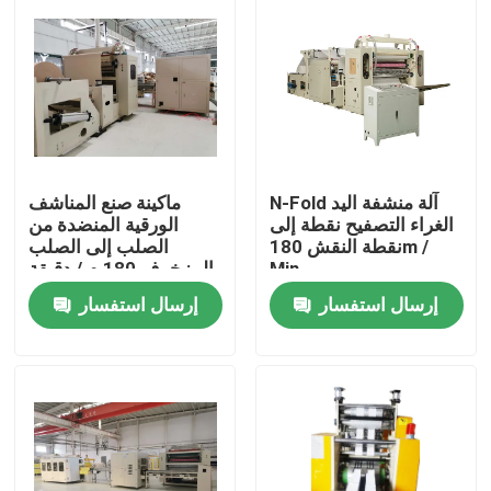
المنتجات
عرض الواقع الافتراضي
آلة تصنيع المناديل الورقية
N-Fold آلة منشفة اليد
ماكينة صنع المناشف
الغراء التصفيح نقطة إلى
الورقية المنضدة من
نقطة النقش 180m /
الصلب إلى الصلب
Min
المزخرف 180 م / دقيقة
آلة مناديل الوجه
إرسال استفسار
إرسال استفسار
آلة المناديل الورقية
آلة صنع فوط اليد
آلة قطع المناديل الورقية