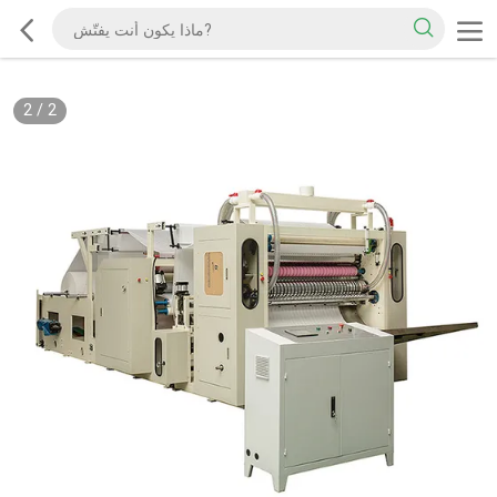
2
/
2