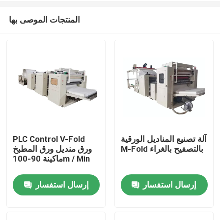
المنتجات الموصى بها
آلة تصنيع المناديل الورقية
PLC Control V-Fold
M-Fold بالتصفيح بالغراء
ورق منديل ورق المطبخ
منزل
ماكينة 90-100m / Min
إرسال استفسار
إرسال استفسار
حول بنا
إتصال